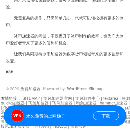
验。
无需复杂的操作，只需简单几步，您就可以轻松拥有更多的冰
币。
冰币加速器的问世，不仅提升了冰币制作的效率，也为广大冰
币爱好者带来了更多的便利和机会。
让我们共同期待冰币加速器为数字货币领域带来的更多创新和
改变。
#3#
© 2026
免费加速器
. Powered by:
WordPress
.
Sitemap
.
友情链接：
SITEMAP
|
旋风加速器官网
|
旋风软件中心
|
textarea
|
黑洞
quickq加速器
|
飞驰加速器
|
飞鸟加速器
|
狗急加速器
|
hammer加速器
|
免费vqn加速外网
|
旋风加速器
|
快橙加速器
|
啊哈加速器
|
迷雾通
|
优
器
|
快柠檬加速器
|
黑洞加速
|
falemon
|
快橙加速器
|
anycast加速器
|
i
永久免费的上网梯子
下载
元机场加速器
|
一元机场
|
老王加速器
|
黑洞加速器
|
白石山
|
小牛加速
果加速器
|
黑洞加速
|
银河加速器
|
猎豹加速器
|
海鸥加速器
|
芒果加速
旋风加速器度器
|
哔咔漫画
|
PicACG
|
雷霆加速