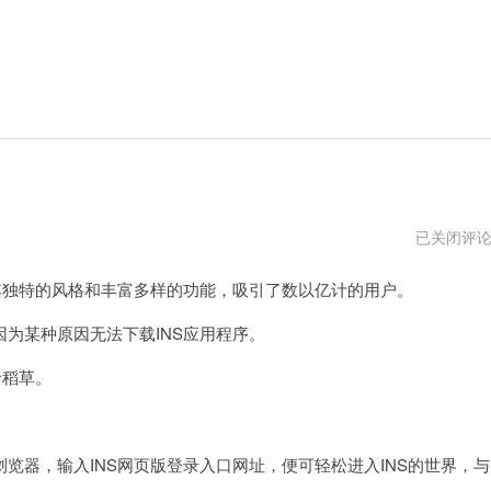
facebook
已关闭评
登
录
独特的风格和丰富多样的功能，吸引了数以亿计的用户。
或
注
册
某种原因无法下载INS应用程序。
命稻草。
器，输入INS网页版登录入口网址，便可轻松进入INS的世界，与