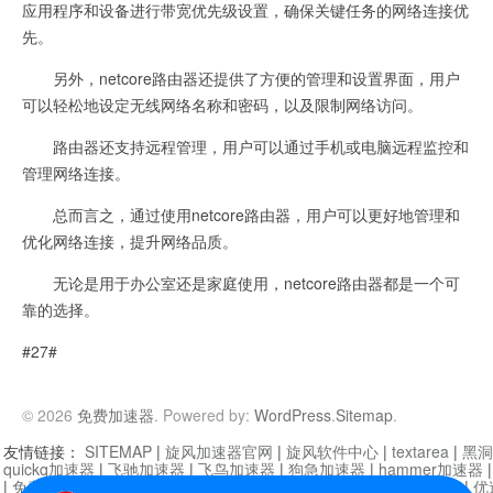
应用程序和设备进行带宽优先级设置，确保关键任务的网络连接优
先。
另外，netcore路由器还提供了方便的管理和设置界面，用户
可以轻松地设定无线网络名称和密码，以及限制网络访问。
路由器还支持远程管理，用户可以通过手机或电脑远程监控和
管理网络连接。
总而言之，通过使用netcore路由器，用户可以更好地管理和
优化网络连接，提升网络品质。
无论是用于办公室还是家庭使用，netcore路由器都是一个可
靠的选择。
#27#
© 2026
免费加速器
. Powered by:
WordPress
.
Sitemap
.
友情链接：
SITEMAP
|
旋风加速器官网
|
旋风软件中心
|
textarea
|
黑洞
quickq加速器
|
飞驰加速器
|
飞鸟加速器
|
狗急加速器
|
hammer加速器
|
免费vqn加速外网
|
旋风加速器
|
快橙加速器
|
啊哈加速器
|
迷雾通
|
优