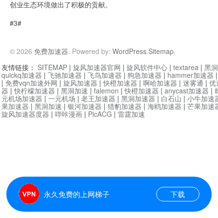
创业生态环境做出了积极的贡献。
#3#
© 2026
免费加速器
. Powered by:
WordPress
.
Sitemap
.
友情链接：
SITEMAP
|
旋风加速器官网
|
旋风软件中心
|
textarea
|
黑洞
quickq加速器
|
飞驰加速器
|
飞鸟加速器
|
狗急加速器
|
hammer加速器
|
免费vqn加速外网
|
旋风加速器
|
快橙加速器
|
啊哈加速器
|
迷雾通
|
优
器
|
快柠檬加速器
|
黑洞加速
|
falemon
|
快橙加速器
|
anycast加速器
|
i
元机场加速器
|
一元机场
|
老王加速器
|
黑洞加速器
|
白石山
|
小牛加速
果加速器
|
黑洞加速
|
银河加速器
|
猎豹加速器
|
海鸥加速器
|
芒果加速
旋风加速器度器
|
哔咔漫画
|
PicACG
|
雷霆加速
永久免费的上网梯子
下载