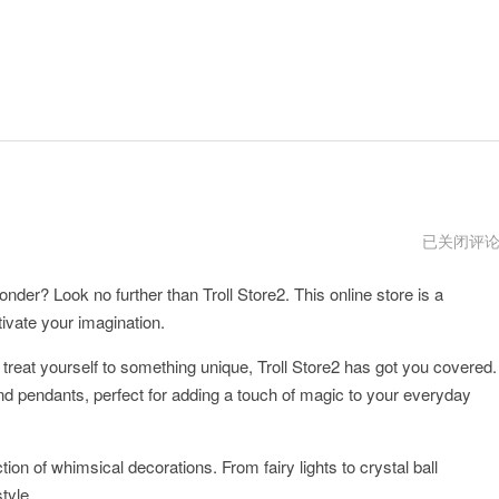
troll
已关闭评
store2
官
der? Look no further than Troll Store2. This online store is a
网
网
tivate your imagination.
址
to treat yourself to something unique, Troll Store2 has got you covered.
and pendants, perfect for adding a touch of magic to your everyday
tion of whimsical decorations. From fairy lights to crystal ball
tyle.