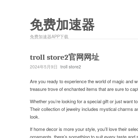
免费加速器
免费加速器APP下载
troll store2官网网址
2024年5月9日
troll store2
Are you ready to experience the world of magic and won
treasure trove of enchanted items that are sure to cap
Whether you’re looking for a special gift or just want 
Their collection of jewelry includes mystical charms 
look.
If home decor is more your style, you’ll love their selec
ornaments, there’s something to suit every taste and s