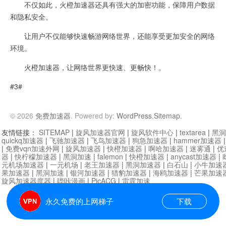
不仅如此，火橙加速器还具有强大的加密功能，保障用户数据
和隐私安全。
让用户不仅能够快速畅游网络世界，还能享受更加安全的网络
环境。
火橙加速器，让网络世界更快速、更畅快！。
#3#
© 2026
免费加速器
. Powered by:
WordPress
.
Sitemap
.
友情链接：
SITEMAP
|
旋风加速器官网
|
旋风软件中心
|
textarea
|
黑洞
quickq加速器
|
飞驰加速器
|
飞鸟加速器
|
狗急加速器
|
hammer加速器
|
免费vqn加速外网
|
旋风加速器
|
快橙加速器
|
啊哈加速器
|
迷雾通
|
优
器
|
快柠檬加速器
|
黑洞加速
|
falemon
|
快橙加速器
|
anycast加速器
|
i
元机场加速器
|
一元机场
|
老王加速器
|
黑洞加速器
|
白石山
|
小牛加速
果加速器
|
黑洞加速
|
银河加速器
|
猎豹加速器
|
海鸥加速器
|
芒果加速
旋风加速器度器
|
哔咔漫画
|
PicACG
|
雷霆加速
永久免费的上网梯子
下载