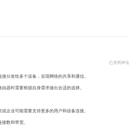
口
已关闭评
碑
最
接分发给多个设备，实现网络的共享和通信。
好
的
三
由器时需要根据自身需求做出合适的选择。
个
路
由
器
或企业可能需要支持更多的用户和设备连接。
连接数和带宽。