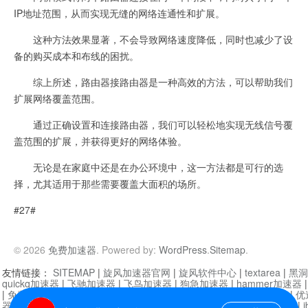
IP地址范围，从而实现无缝的网络连通性和扩展。
这种方法效果显著，不会导致网络速度降低，同时也减少了设
备的购买成本和布线的困扰。
综上所述，路由器接路由器是一种高效的方法，可以帮助我们
扩展网络覆盖范围。
通过正确设置和连接路由器，我们可以轻松地实现无线信号覆
盖范围的扩展，并获得更好的网络体验。
无论是在家庭中还是在办公环境中，这一方法都是可行的选
择，尤其适用于那些需要覆盖大面积的场所。
#27#
© 2026
免费加速器
. Powered by:
WordPress
.
Sitemap
.
友情链接：
SITEMAP
|
旋风加速器官网
|
旋风软件中心
|
textarea
|
黑洞
quickq加速器
|
飞驰加速器
|
飞鸟加速器
|
狗急加速器
|
hammer加速器
|
免费vqn加速外网
|
旋风加速器
|
快橙加速器
|
啊哈加速器
|
迷雾通
|
优
器
|
快柠檬加速器
|
黑洞加速
|
falemon
|
快橙加速器
|
anycast加速器
|
i