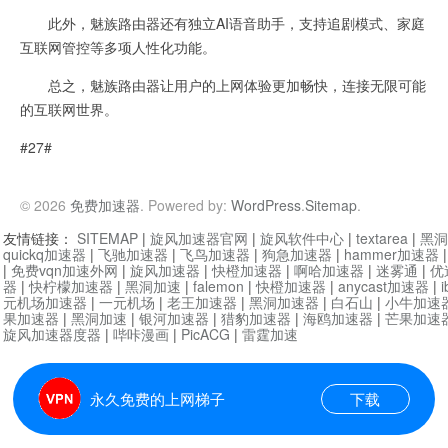
此外，魅族路由器还有独立AI语音助手，支持追剧模式、家庭
互联网管控等多项人性化功能。
总之，魅族路由器让用户的上网体验更加畅快，连接无限可能
的互联网世界。
#27#
© 2026
免费加速器
. Powered by:
WordPress
.
Sitemap
.
友情链接：
SITEMAP
|
旋风加速器官网
|
旋风软件中心
|
textarea
|
黑洞
quickq加速器
|
飞驰加速器
|
飞鸟加速器
|
狗急加速器
|
hammer加速器
|
免费vqn加速外网
|
旋风加速器
|
快橙加速器
|
啊哈加速器
|
迷雾通
|
优
器
|
快柠檬加速器
|
黑洞加速
|
falemon
|
快橙加速器
|
anycast加速器
|
i
元机场加速器
|
一元机场
|
老王加速器
|
黑洞加速器
|
白石山
|
小牛加速
果加速器
|
黑洞加速
|
银河加速器
|
猎豹加速器
|
海鸥加速器
|
芒果加速
旋风加速器度器
|
哔咔漫画
|
PicACG
|
雷霆加速
永久免费的上网梯子
下载