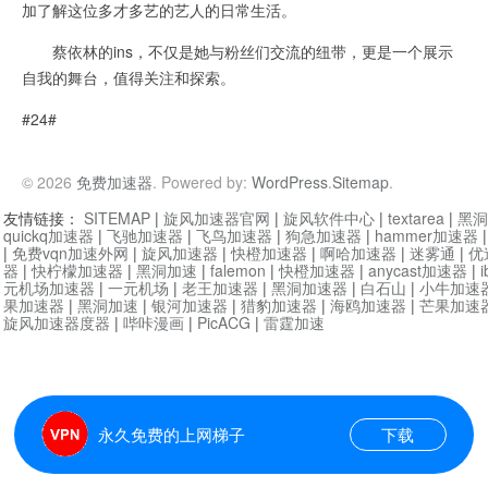
加了解这位多才多艺的艺人的日常生活。
蔡依林的ins，不仅是她与粉丝们交流的纽带，更是一个展示
自我的舞台，值得关注和探索。
#24#
© 2026
免费加速器
. Powered by:
WordPress
.
Sitemap
.
友情链接：
SITEMAP
|
旋风加速器官网
|
旋风软件中心
|
textarea
|
黑洞
quickq加速器
|
飞驰加速器
|
飞鸟加速器
|
狗急加速器
|
hammer加速器
|
免费vqn加速外网
|
旋风加速器
|
快橙加速器
|
啊哈加速器
|
迷雾通
|
优
器
|
快柠檬加速器
|
黑洞加速
|
falemon
|
快橙加速器
|
anycast加速器
|
i
元机场加速器
|
一元机场
|
老王加速器
|
黑洞加速器
|
白石山
|
小牛加速
果加速器
|
黑洞加速
|
银河加速器
|
猎豹加速器
|
海鸥加速器
|
芒果加速
旋风加速器度器
|
哔咔漫画
|
PicACG
|
雷霆加速
永久免费的上网梯子
下载