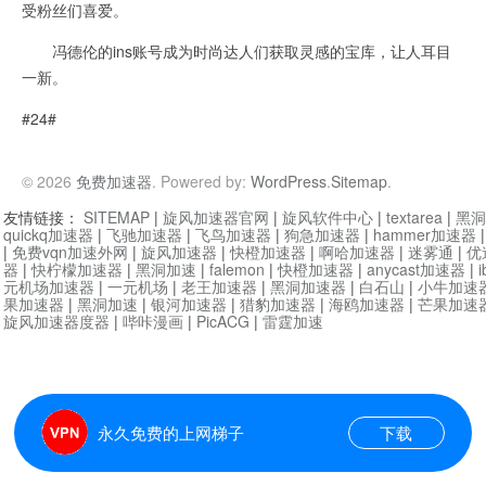
受粉丝们喜爱。
冯德伦的ins账号成为时尚达人们获取灵感的宝库，让人耳目
一新。
#24#
© 2026
免费加速器
. Powered by:
WordPress
.
Sitemap
.
友情链接：
SITEMAP
|
旋风加速器官网
|
旋风软件中心
|
textarea
|
黑洞
quickq加速器
|
飞驰加速器
|
飞鸟加速器
|
狗急加速器
|
hammer加速器
|
免费vqn加速外网
|
旋风加速器
|
快橙加速器
|
啊哈加速器
|
迷雾通
|
优
器
|
快柠檬加速器
|
黑洞加速
|
falemon
|
快橙加速器
|
anycast加速器
|
i
元机场加速器
|
一元机场
|
老王加速器
|
黑洞加速器
|
白石山
|
小牛加速
果加速器
|
黑洞加速
|
银河加速器
|
猎豹加速器
|
海鸥加速器
|
芒果加速
旋风加速器度器
|
哔咔漫画
|
PicACG
|
雷霆加速
永久免费的上网梯子
下载