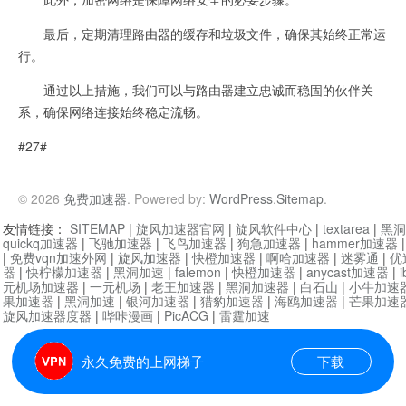
最后，定期清理路由器的缓存和垃圾文件，确保其始终正常运
行。
通过以上措施，我们可以与路由器建立忠诚而稳固的伙伴关
系，确保网络连接始终稳定流畅。
#27#
© 2026
免费加速器
. Powered by:
WordPress
.
Sitemap
.
友情链接：
SITEMAP
|
旋风加速器官网
|
旋风软件中心
|
textarea
|
黑洞
quickq加速器
|
飞驰加速器
|
飞鸟加速器
|
狗急加速器
|
hammer加速器
|
免费vqn加速外网
|
旋风加速器
|
快橙加速器
|
啊哈加速器
|
迷雾通
|
优
器
|
快柠檬加速器
|
黑洞加速
|
falemon
|
快橙加速器
|
anycast加速器
|
i
元机场加速器
|
一元机场
|
老王加速器
|
黑洞加速器
|
白石山
|
小牛加速
果加速器
|
黑洞加速
|
银河加速器
|
猎豹加速器
|
海鸥加速器
|
芒果加速
旋风加速器度器
|
哔咔漫画
|
PicACG
|
雷霆加速
永久免费的上网梯子
下载