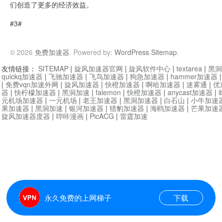
们创造了更多的经济效益。
#3#
© 2026
免费加速器
. Powered by:
WordPress
.
Sitemap
.
友情链接：
SITEMAP
|
旋风加速器官网
|
旋风软件中心
|
textarea
|
黑洞
quickq加速器
|
飞驰加速器
|
飞鸟加速器
|
狗急加速器
|
hammer加速器
|
免费vqn加速外网
|
旋风加速器
|
快橙加速器
|
啊哈加速器
|
迷雾通
|
优
器
|
快柠檬加速器
|
黑洞加速
|
falemon
|
快橙加速器
|
anycast加速器
|
i
元机场加速器
|
一元机场
|
老王加速器
|
黑洞加速器
|
白石山
|
小牛加速
果加速器
|
黑洞加速
|
银河加速器
|
猎豹加速器
|
海鸥加速器
|
芒果加速
旋风加速器度器
|
哔咔漫画
|
PicACG
|
雷霆加速
永久免费的上网梯子
下载