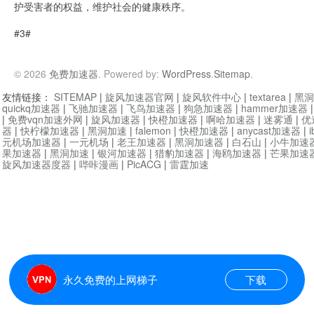
护受害者的权益，维护社会的健康秩序。
#3#
© 2026
免费加速器
. Powered by:
WordPress
.
Sitemap
.
友情链接：
SITEMAP
|
旋风加速器官网
|
旋风软件中心
|
textarea
|
黑洞
quickq加速器
|
飞驰加速器
|
飞鸟加速器
|
狗急加速器
|
hammer加速器
|
免费vqn加速外网
|
旋风加速器
|
快橙加速器
|
啊哈加速器
|
迷雾通
|
优
器
|
快柠檬加速器
|
黑洞加速
|
falemon
|
快橙加速器
|
anycast加速器
|
i
元机场加速器
|
一元机场
|
老王加速器
|
黑洞加速器
|
白石山
|
小牛加速
果加速器
|
黑洞加速
|
银河加速器
|
猎豹加速器
|
海鸥加速器
|
芒果加速
旋风加速器度器
|
哔咔漫画
|
PicACG
|
雷霆加速
永久免费的上网梯子
下载