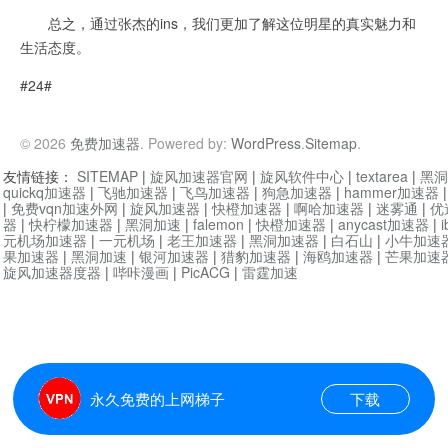
总之，通过张杰的ins，我们更加了解这位明星的真实魅力和
生活态度。
#24#
© 2026
免费加速器
. Powered by:
WordPress
.
Sitemap
.
友情链接：
SITEMAP
|
旋风加速器官网
|
旋风软件中心
|
textarea
|
黑洞
quickq加速器
|
飞驰加速器
|
飞鸟加速器
|
狗急加速器
|
hammer加速器
|
免费vqn加速外网
|
旋风加速器
|
快橙加速器
|
啊哈加速器
|
迷雾通
|
优
器
|
快柠檬加速器
|
黑洞加速
|
falemon
|
快橙加速器
|
anycast加速器
|
i
元机场加速器
|
一元机场
|
老王加速器
|
黑洞加速器
|
白石山
|
小牛加速
果加速器
|
黑洞加速
|
银河加速器
|
猎豹加速器
|
海鸥加速器
|
芒果加速
旋风加速器度器
|
哔咔漫画
|
PicACG
|
雷霆加速
永久免费的上网梯子
下载