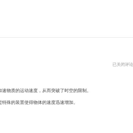
金
已关闭评
铃
加
速
器
mac
速物质的运动速度，从而突破了时空的限制。
下
载
特殊的装置使得物体的速度迅速增加。