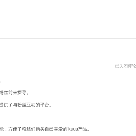
ikuuu
已关闭评
最
新
。
官
网
npv
粉丝前来探寻。
还提供了与粉丝互动的平台。
，方便了粉丝们购买自己喜爱的ikuuu产品。