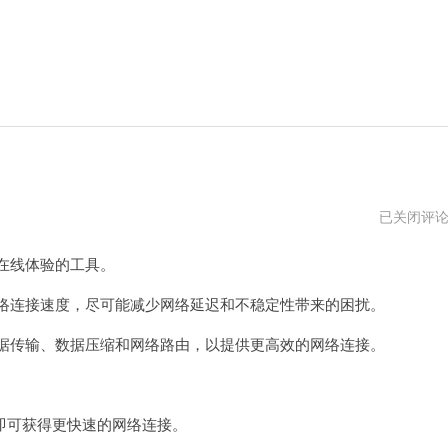
gkd
已关闭评
加
速
在线体验的工具。
器
永
久
络连接速度，尽可能减少网络延迟和不稳定性带来的困扰。
免
费
据传输、数据压缩和网络路由，以提供更高效的网络连接。
加
速
可获得更快速的网络连接。