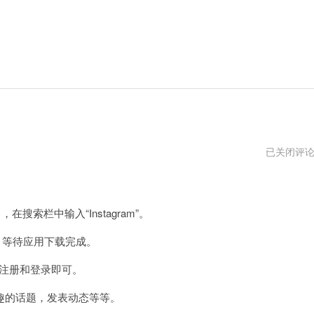
ins
已关闭评
网
页
版
登
录
，在搜索栏中输入“Instagram”。
入
口
钮，等待应用下载完成。
行注册和登录即可。
的话题，发表动态等等。