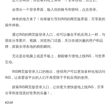
会弹出一个登录界面，输入你的账号和密码，点击登录。
神奇的地方来了！你将被引导到INS的网页版界面，尽享新的
操作体验。
通过INS的网页版登录入口，你可以像在手机应用上一样，与
朋友分享图片、视频，浏览热门话题，关注你感兴趣的用户和品
牌，探索全球各地的精彩瞬间。
无论是在电脑上或是平板上，都能够方便地上线INS，与世界
互动。
INS网页版登录入口的推出，使得用户可以更加多样化地访问
INS，让喜爱该平台的人们不再受限于手机应用的使用。
探索INS网页版登录入口，让你更方便快捷地上线INS，尽享
分享和发现美好世界的乐趣！。
#24#