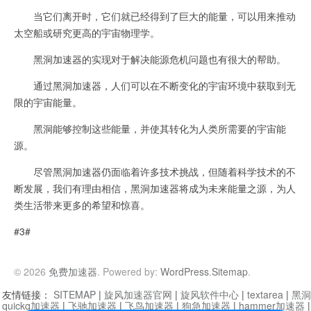
当它们离开时，它们就已经得到了巨大的能量，可以用来推动
太空船或研究更高的宇宙物理学。
黑洞加速器的实现对于解决能源危机问题也有很大的帮助。
通过黑洞加速器，人们可以在不断变化的宇宙环境中获取到无
限的宇宙能量。
黑洞能够控制这些能量，并使其转化为人类所需要的宇宙能
源。
尽管黑洞加速器仍面临着许多技术挑战，但随着科学技术的不
断发展，我们有理由相信，黑洞加速器将成为未来能量之源，为人
类生活带来更多的希望和惊喜。
#3#
© 2026
免费加速器
. Powered by:
WordPress
.
Sitemap
.
友情链接：
SITEMAP
|
旋风加速器官网
|
旋风软件中心
|
textarea
|
黑洞
quickq加速器
|
飞驰加速器
|
飞鸟加速器
|
狗急加速器
|
hammer加速器