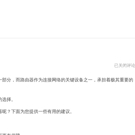
2023
已关闭评
路
由
部分，而路由器作为连接网络的关键设备之一，承担着极其重要的
器
推
荐
的选择。
呢？下面为您提供一些有用的建议。