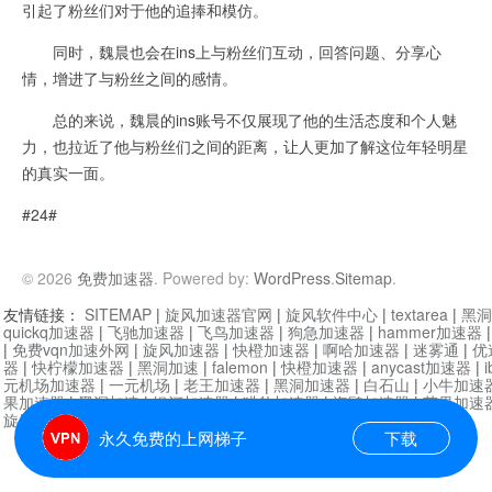
引起了粉丝们对于他的追捧和模仿。
同时，魏晨也会在ins上与粉丝们互动，回答问题、分享心
情，增进了与粉丝之间的感情。
总的来说，魏晨的ins账号不仅展现了他的生活态度和个人魅
力，也拉近了他与粉丝们之间的距离，让人更加了解这位年轻明星
的真实一面。
#24#
© 2026
免费加速器
. Powered by:
WordPress
.
Sitemap
.
友情链接：
SITEMAP
|
旋风加速器官网
|
旋风软件中心
|
textarea
|
黑洞
quickq加速器
|
飞驰加速器
|
飞鸟加速器
|
狗急加速器
|
hammer加速器
|
免费vqn加速外网
|
旋风加速器
|
快橙加速器
|
啊哈加速器
|
迷雾通
|
优
器
|
快柠檬加速器
|
黑洞加速
|
falemon
|
快橙加速器
|
anycast加速器
|
i
元机场加速器
|
一元机场
|
老王加速器
|
黑洞加速器
|
白石山
|
小牛加速
果加速器
|
黑洞加速
|
银河加速器
|
猎豹加速器
|
海鸥加速器
|
芒果加速
旋风加速器度器
|
哔咔漫画
|
PicACG
|
雷霆加速
永久免费的上网梯子
下载