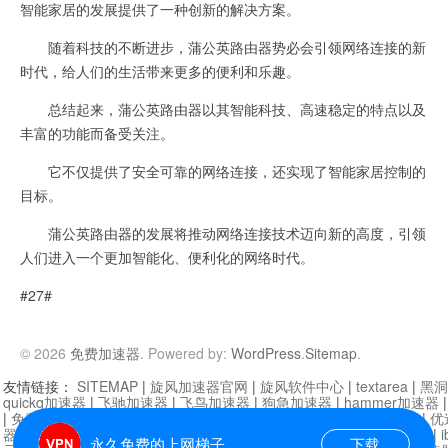
智能家居的发展提供了一种创新的解决方案。
随着科技的不断进步，蒲公英路由器势必会引领网络连接的新
时代，给人们的生活带来更多的便利和乐趣。
总结起来，蒲公英路由器以其智能科技、高速稳定的特点以及
丰富的功能而备受关注。
它不仅提供了安全可靠的网络连接，还实现了智能家居控制的
目标。
蒲公英路由器的发展将推动网络连接技术迈向新的高度，引领
人们进入一个更加智能化、便利化的网络时代。
#27#
© 2026
免费加速器
. Powered by:
WordPress
.
Sitemap
.
友情链接：
SITEMAP
|
旋风加速器官网
|
旋风软件中心
|
textarea
|
黑洞
quickq加速器
|
飞驰加速器
|
飞鸟加速器
|
狗急加速器
|
hammer加速器
|
免费vqn加速外网
|
旋风加速器
|
快橙加速器
|
啊哈加速器
|
迷雾通
|
优
器
|
快柠檬加速器
|
黑洞加速
|
falemon
|
快橙加速器
|
anycast加速器
|
i
永久免费的上网梯子
下载