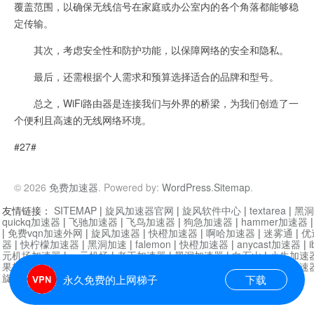
覆盖范围，以确保无线信号在家庭或办公室内的各个角落都能够稳
定传输。
其次，考虑安全性和防护功能，以保障网络的安全和隐私。
最后，还需根据个人需求和预算选择适合的品牌和型号。
总之，WiFi路由器是连接我们与外界的桥梁，为我们创造了一
个便利且高速的无线网络环境。
#27#
© 2026
免费加速器
. Powered by:
WordPress
.
Sitemap
.
友情链接：
SITEMAP
|
旋风加速器官网
|
旋风软件中心
|
textarea
|
黑洞
quickq加速器
|
飞驰加速器
|
飞鸟加速器
|
狗急加速器
|
hammer加速器
|
免费vqn加速外网
|
旋风加速器
|
快橙加速器
|
啊哈加速器
|
迷雾通
|
优
器
|
快柠檬加速器
|
黑洞加速
|
falemon
|
快橙加速器
|
anycast加速器
|
i
元机场加速器
|
一元机场
|
老王加速器
|
黑洞加速器
|
白石山
|
小牛加速
果加速器
|
黑洞加速
|
银河加速器
|
猎豹加速器
|
海鸥加速器
|
芒果加速
旋风加速器度器
|
哔咔漫画
|
PicACG
|
雷霆加速
永久免费的上网梯子
下载