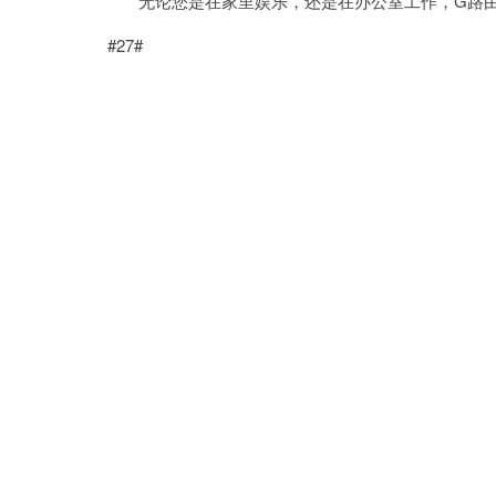
无论您是在家里娱乐，还是在办公室工作，G路由
#27#