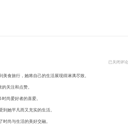
陈
已关闭评
凯
琳
到美食旅行，她将自己的生活展现得淋漓尽致。
郑
嘉
颖
丝的关注和点赞。
绅
士
时尚爱好者的喜爱。
受到她平凡而又充实的生活。
了时尚与生活的美好交融。