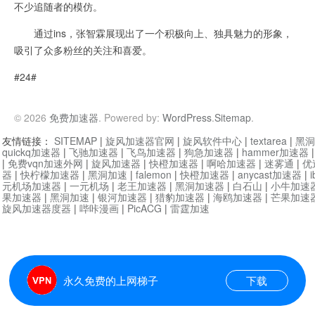
不少追随者的模仿。
通过ins，张智霖展现出了一个积极向上、独具魅力的形象，
吸引了众多粉丝的关注和喜爱。
#24#
© 2026
免费加速器
. Powered by:
WordPress
.
Sitemap
.
友情链接：
SITEMAP
|
旋风加速器官网
|
旋风软件中心
|
textarea
|
黑洞
quickq加速器
|
飞驰加速器
|
飞鸟加速器
|
狗急加速器
|
hammer加速器
|
免费vqn加速外网
|
旋风加速器
|
快橙加速器
|
啊哈加速器
|
迷雾通
|
优
器
|
快柠檬加速器
|
黑洞加速
|
falemon
|
快橙加速器
|
anycast加速器
|
i
元机场加速器
|
一元机场
|
老王加速器
|
黑洞加速器
|
白石山
|
小牛加速
果加速器
|
黑洞加速
|
银河加速器
|
猎豹加速器
|
海鸥加速器
|
芒果加速
旋风加速器度器
|
哔咔漫画
|
PicACG
|
雷霆加速
永久免费的上网梯子
下载