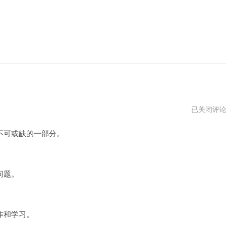
飞
已关闭评
鸟
加
可或缺的一部分。
速
器
最
新
版
问题。
作和学习。