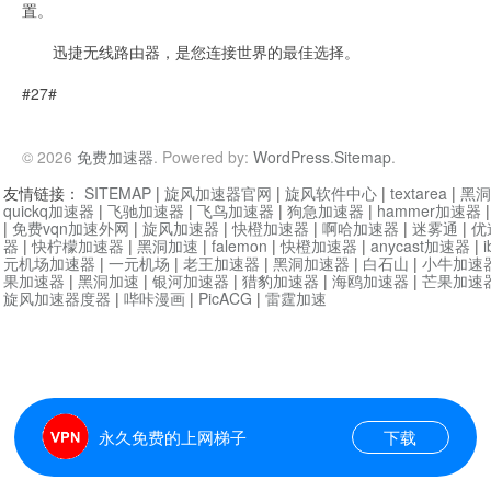
置。
迅捷无线路由器，是您连接世界的最佳选择。
#27#
© 2026
免费加速器
. Powered by:
WordPress
.
Sitemap
.
友情链接：
SITEMAP
|
旋风加速器官网
|
旋风软件中心
|
textarea
|
黑洞
quickq加速器
|
飞驰加速器
|
飞鸟加速器
|
狗急加速器
|
hammer加速器
|
免费vqn加速外网
|
旋风加速器
|
快橙加速器
|
啊哈加速器
|
迷雾通
|
优
器
|
快柠檬加速器
|
黑洞加速
|
falemon
|
快橙加速器
|
anycast加速器
|
i
元机场加速器
|
一元机场
|
老王加速器
|
黑洞加速器
|
白石山
|
小牛加速
果加速器
|
黑洞加速
|
银河加速器
|
猎豹加速器
|
海鸥加速器
|
芒果加速
旋风加速器度器
|
哔咔漫画
|
PicACG
|
雷霆加速
永久免费的上网梯子
下载