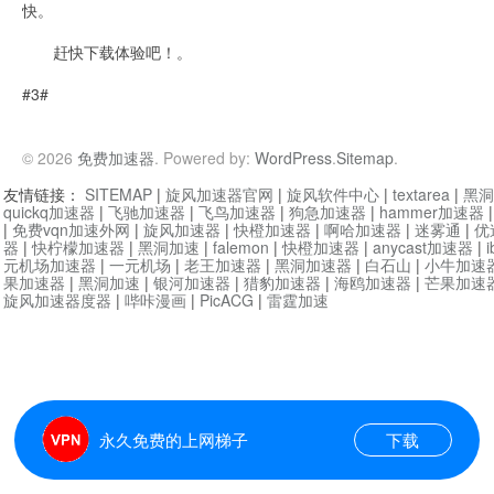
快。
赶快下载体验吧！。
#3#
© 2026
免费加速器
. Powered by:
WordPress
.
Sitemap
.
友情链接：
SITEMAP
|
旋风加速器官网
|
旋风软件中心
|
textarea
|
黑洞
quickq加速器
|
飞驰加速器
|
飞鸟加速器
|
狗急加速器
|
hammer加速器
|
免费vqn加速外网
|
旋风加速器
|
快橙加速器
|
啊哈加速器
|
迷雾通
|
优
器
|
快柠檬加速器
|
黑洞加速
|
falemon
|
快橙加速器
|
anycast加速器
|
i
元机场加速器
|
一元机场
|
老王加速器
|
黑洞加速器
|
白石山
|
小牛加速
果加速器
|
黑洞加速
|
银河加速器
|
猎豹加速器
|
海鸥加速器
|
芒果加速
旋风加速器度器
|
哔咔漫画
|
PicACG
|
雷霆加速
永久免费的上网梯子
下载