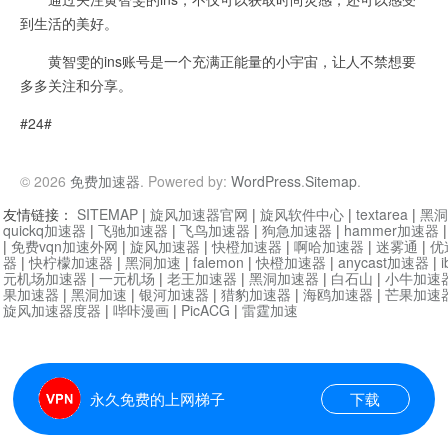
到生活的美好。
黄智雯的ins账号是一个充满正能量的小宇宙，让人不禁想要
多多关注和分享。
#24#
© 2026
免费加速器
. Powered by:
WordPress
.
Sitemap
.
友情链接：
SITEMAP
|
旋风加速器官网
|
旋风软件中心
|
textarea
|
黑洞
quickq加速器
|
飞驰加速器
|
飞鸟加速器
|
狗急加速器
|
hammer加速器
|
免费vqn加速外网
|
旋风加速器
|
快橙加速器
|
啊哈加速器
|
迷雾通
|
优
器
|
快柠檬加速器
|
黑洞加速
|
falemon
|
快橙加速器
|
anycast加速器
|
i
元机场加速器
|
一元机场
|
老王加速器
|
黑洞加速器
|
白石山
|
小牛加速
果加速器
|
黑洞加速
|
银河加速器
|
猎豹加速器
|
海鸥加速器
|
芒果加速
旋风加速器度器
|
哔咔漫画
|
PicACG
|
雷霆加速
永久免费的上网梯子
下载