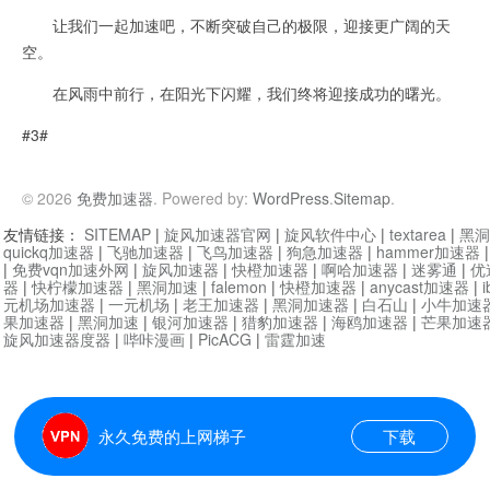
让我们一起加速吧，不断突破自己的极限，迎接更广阔的天
空。
在风雨中前行，在阳光下闪耀，我们终将迎接成功的曙光。
#3#
© 2026
免费加速器
. Powered by:
WordPress
.
Sitemap
.
友情链接：
SITEMAP
|
旋风加速器官网
|
旋风软件中心
|
textarea
|
黑洞
quickq加速器
|
飞驰加速器
|
飞鸟加速器
|
狗急加速器
|
hammer加速器
|
免费vqn加速外网
|
旋风加速器
|
快橙加速器
|
啊哈加速器
|
迷雾通
|
优
器
|
快柠檬加速器
|
黑洞加速
|
falemon
|
快橙加速器
|
anycast加速器
|
i
元机场加速器
|
一元机场
|
老王加速器
|
黑洞加速器
|
白石山
|
小牛加速
果加速器
|
黑洞加速
|
银河加速器
|
猎豹加速器
|
海鸥加速器
|
芒果加速
旋风加速器度器
|
哔咔漫画
|
PicACG
|
雷霆加速
永久免费的上网梯子
下载