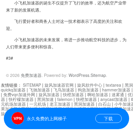
小飞机加速器的诞生不仅提升了飞行的效率，还为航空产业带
来了新的发展机遇。
飞行爱好者和商务人士对这一技术都表示了高度的关注和欢
迎。
小飞机加速器的未来发展，将进一步推动航空科技的进步，为
人们带来更多便利和惊喜。
#3#
© 2026
免费加速器
. Powered by:
WordPress
.
Sitemap
.
友情链接：
SITEMAP
|
旋风加速器官网
|
旋风软件中心
|
textarea
|
黑洞
quickq加速器
|
飞驰加速器
|
飞鸟加速器
|
狗急加速器
|
hammer加速器
|
免费vqn加速外网
|
旋风加速器
|
快橙加速器
|
啊哈加速器
|
迷雾通
|
优
器
|
快柠檬加速器
|
黑洞加速
|
falemon
|
快橙加速器
|
anycast加速器
|
i
元机场加速器
|
一元机场
|
老王加速器
|
黑洞加速器
|
白石山
|
小牛加速
果加速器
|
黑洞加速
|
银河加速器
|
猎豹加速器
|
海鸥加速器
|
芒果加速
旋风加速器度器
|
哔咔漫画
|
PicACG
|
雷霆加速
永久免费的上网梯子
下载