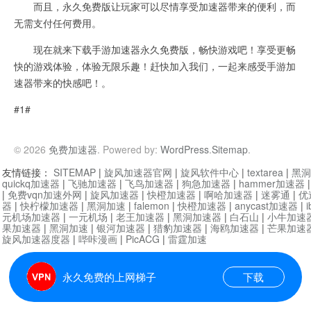
而且，永久免费版让玩家可以尽情享受加速器带来的便利，而
无需支付任何费用。
现在就来下载手游加速器永久免费版，畅快游戏吧！享受更畅
快的游戏体验，体验无限乐趣！赶快加入我们，一起来感受手游加
速器带来的快感吧！。
#1#
© 2026
免费加速器
. Powered by:
WordPress
.
Sitemap
.
友情链接：
SITEMAP
|
旋风加速器官网
|
旋风软件中心
|
textarea
|
黑洞
quickq加速器
|
飞驰加速器
|
飞鸟加速器
|
狗急加速器
|
hammer加速器
|
免费vqn加速外网
|
旋风加速器
|
快橙加速器
|
啊哈加速器
|
迷雾通
|
优
器
|
快柠檬加速器
|
黑洞加速
|
falemon
|
快橙加速器
|
anycast加速器
|
i
元机场加速器
|
一元机场
|
老王加速器
|
黑洞加速器
|
白石山
|
小牛加速
果加速器
|
黑洞加速
|
银河加速器
|
猎豹加速器
|
海鸥加速器
|
芒果加速
旋风加速器度器
|
哔咔漫画
|
PicACG
|
雷霆加速
永久免费的上网梯子
下载