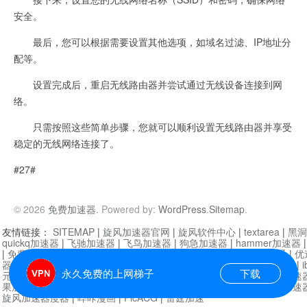
安全。
最后，您可以根据需要设置其他选项，如域名过滤、IP地址分
配等。
设置完成后，重启无线路由器并尝试通过无线设备连接到网
络。
只需按照这些简单步骤，您就可以顺利设置无线路由器并享受
稳定的无线网络连接了。
#27#
© 2026
免费加速器
. Powered by:
WordPress
.
Sitemap
.
友情链接：
SITEMAP
|
旋风加速器官网
|
旋风软件中心
|
textarea
|
黑洞
quickq加速器
|
飞驰加速器
|
飞鸟加速器
|
狗急加速器
|
hammer加速器
|
免费vqn加速外网
|
旋风加速器
|
快橙加速器
|
啊哈加速器
|
迷雾通
|
优
器
|
快柠檬加速器
|
黑洞加速
|
falemon
|
快橙加速器
|
anycast加速器
|
i
永久免费的上网梯子
下载
元机场加速器
|
一元机场
|
老王加速器
|
黑洞加速器
|
白石山
|
小牛加速
果加速器
|
黑洞加速
|
银河加速器
|
猎豹加速器
|
海鸥加速器
|
芒果加速
旋风加速器度器
|
哔咔漫画
|
PicACG
|
雷霆加速