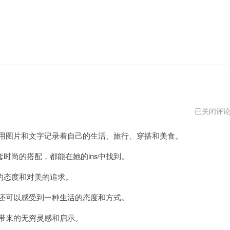
周
已关闭评
甄
娜
用图片和文字记录着自己的生活、旅行、穿搭和美食。
对
象
是
尚的搭配，都能在她的ins中找到。
谁
态度和对美的追求。
还可以感受到一种生活的态度和方式。
带来的无穷灵感和启示。