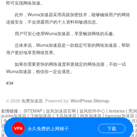
即可实现网络加速。
此外，Wuma加速器采用高级加密技术，能够确保用户的网络
连接安全，不会泄露用户的个人资料和敏感信息。
用户可安心使用Wuma加速器，享受畅游网络的乐趣。
总体来说，Wuma加速器是一款稳定可靠的网络加速器，帮助
用户更好地享受网络世界。
如果你需要更快的网络速度和更稳定的网络连接，不妨一试
Wuma加速器，相信你一定会满意。
#3#
© 2026
免费加速器
. Powered by:
WordPress
.
Sitemap
.
友情链接：
SITEMAP
|
旋风加速器官网
|
旋风软件中心
|
textarea
|
黑洞
quickq加速器
|
飞驰加速器
|
飞鸟加速器
|
狗急加速器
|
hammer加速器
|
免费vqn加速外网
|
旋风加速器
|
快橙加速器
|
啊哈加速器
|
迷雾通
|
优
器
|
快柠檬加速器
|
黑洞加速
|
falemon
|
快橙加速器
|
anycast加速器
|
i
永久免费的上网梯子
下载
元机场加速器
|
一元机场
|
老王加速器
|
黑洞加速器
|
白石山
|
小牛加速
果加速器
|
黑洞加速
|
银河加速器
|
猎豹加速器
|
海鸥加速器
|
芒果加速