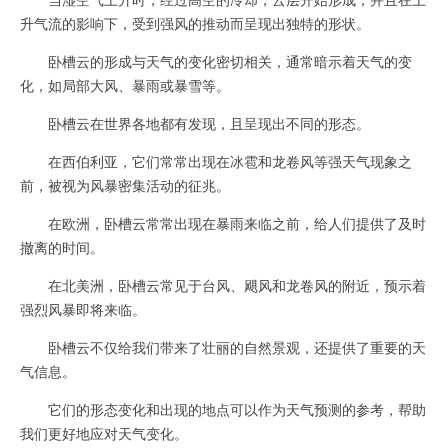
升气流的影响下，受到强风的推动而呈现出独特的形状。
卧槽云的形成与天气的变化密切相关，通常暗示着天气的变
化，如局部大风、暴雨或暴雪等。
卧槽云在世界各地都有发现，且呈现出不同的形态。
在西伯利亚，它们常常出现在冰雹和龙卷风等强天气现象之
前，被视为风暴密集活动的征兆。
在欧洲，卧槽云常常出现在暴雨来临之前，给人们提供了及时
撤离的时间。
在北美洲，卧槽云常见于台风、飓风和龙卷风的附近，预示着
强烈风暴即将来临。
卧槽云不仅给我们带来了壮丽的自然景观，还提供了重要的天
气信息。
它们的形态变化和出现的地点可以作为天气预测的参考，帮助
我们更好地应对天气变化。