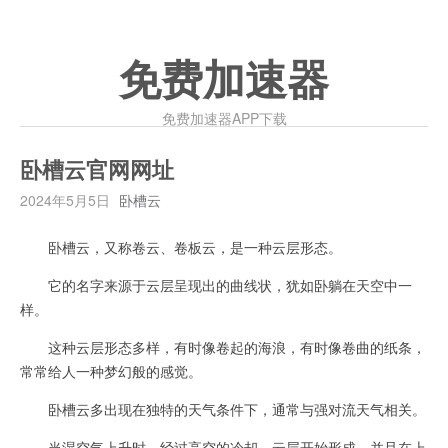
免费加速器
免费加速器APP下载
卧槽云官网网址
2024年5月5日
卧槽云
卧槽云，又称卷云、卷板云，是一种云层形态。
它的名字来源于云层呈现出的曲线状，犹如卧躺在天空中一
样。
这种云层形态多样，有时像卷起的海浪，有时像卷曲的纸条，
常常给人一种梦幻般的感觉。
卧槽云多出现在独特的天气条件下，通常与强对流天气相关。
当湿空气上升时，经过高空的冷却，云层开始形成，并且在上