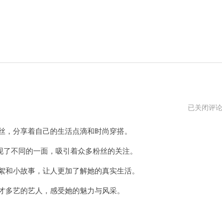
张
已关闭评
智
妍
丝，分享着自己的生活点滴和时尚穿搭。
怎
么
那
了不同的一面，吸引着众多粉丝的关注。
么
火
絮和小故事，让人更加了解她的真实生活。
才多艺的艺人，感受她的魅力与风采。