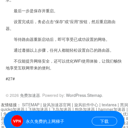
最后一步是保存并重启。
设置完成后，务必点击“保存”或“应用”按钮，然后重启路由
器。
等待路由器重新启动后，即可享受已成功设置的网络。
通过遵循以上步骤，任何人都能轻松设置自己的路由器。
不仅能提升网络安全，还可以优化WiFi使用体验，让我们畅快
地享受互联网带来的便利。
#27#
© 2026
免费加速器
. Powered by:
WordPress
.
Sitemap
.
友情链接：
SITEMAP
|
旋风加速器官网
|
旋风软件中心
|
textarea
|
黑洞
quickq加速器
|
飞驰加速器
|
飞鸟加速器
|
狗急加速器
|
hammer加速器
|
免费vqn加速外网
|
旋风加速器
|
快橙加速器
|
啊哈加速器
|
迷雾通
|
优
器
|
快柠檬加速器
|
黑洞加速
|
falemon
|
快橙加速器
|
anycast加速器
|
i
永久免费的上网梯子
下载
元机场加速器
|
一元机场
|
老王加速器
|
黑洞加速器
|
白石山
|
小牛加速
果加速器
|
黑洞加速
|
银河加速器
|
猎豹加速器
|
海鸥加速器
|
芒果加速