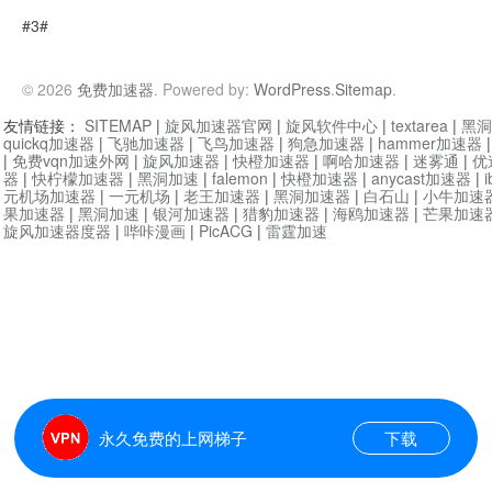
#3#
© 2026
免费加速器
. Powered by:
WordPress
.
Sitemap
.
友情链接：
SITEMAP
|
旋风加速器官网
|
旋风软件中心
|
textarea
|
黑洞
quickq加速器
|
飞驰加速器
|
飞鸟加速器
|
狗急加速器
|
hammer加速器
|
免费vqn加速外网
|
旋风加速器
|
快橙加速器
|
啊哈加速器
|
迷雾通
|
优
器
|
快柠檬加速器
|
黑洞加速
|
falemon
|
快橙加速器
|
anycast加速器
|
i
元机场加速器
|
一元机场
|
老王加速器
|
黑洞加速器
|
白石山
|
小牛加速
果加速器
|
黑洞加速
|
银河加速器
|
猎豹加速器
|
海鸥加速器
|
芒果加速
旋风加速器度器
|
哔咔漫画
|
PicACG
|
雷霆加速
永久免费的上网梯子
下载