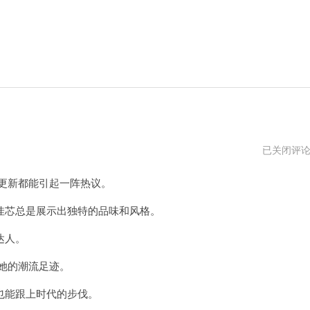
李
已关闭评
佳
芯
更新都能引起一阵热议。
高
清
壁
芯总是展示出独特的品味和风格。
纸
达人。
她的潮流足迹。
能跟上时代的步伐。