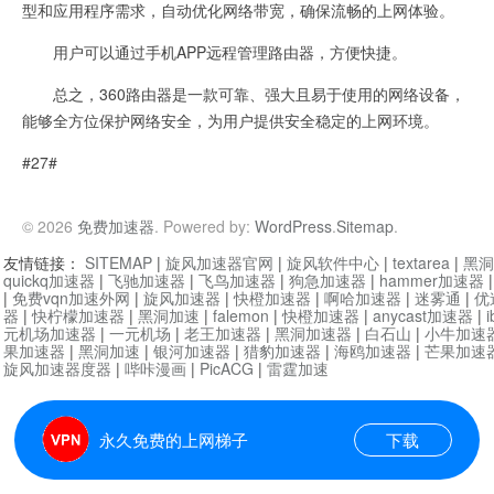
型和应用程序需求，自动优化网络带宽，确保流畅的上网体验。
用户可以通过手机APP远程管理路由器，方便快捷。
总之，360路由器是一款可靠、强大且易于使用的网络设备，
能够全方位保护网络安全，为用户提供安全稳定的上网环境。
#27#
© 2026
免费加速器
. Powered by:
WordPress
.
Sitemap
.
友情链接：
SITEMAP
|
旋风加速器官网
|
旋风软件中心
|
textarea
|
黑洞
quickq加速器
|
飞驰加速器
|
飞鸟加速器
|
狗急加速器
|
hammer加速器
|
免费vqn加速外网
|
旋风加速器
|
快橙加速器
|
啊哈加速器
|
迷雾通
|
优
器
|
快柠檬加速器
|
黑洞加速
|
falemon
|
快橙加速器
|
anycast加速器
|
i
元机场加速器
|
一元机场
|
老王加速器
|
黑洞加速器
|
白石山
|
小牛加速
果加速器
|
黑洞加速
|
银河加速器
|
猎豹加速器
|
海鸥加速器
|
芒果加速
旋风加速器度器
|
哔咔漫画
|
PicACG
|
雷霆加速
永久免费的上网梯子
下载