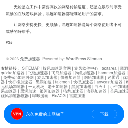
无论是在工作中需要高效的网络传输速度，还是在娱乐时享受
流畅的在线游戏体验，易连加速器都能满足用户的需求。
让网络变得更快、更顺畅，易连加速器是每个网络使用者不可
或缺的好帮手。
#3#
© 2026
免费加速器
. Powered by:
WordPress
.
Sitemap
.
友情链接：
SITEMAP
|
旋风加速器官网
|
旋风软件中心
|
textarea
|
黑洞
quickq加速器
|
飞驰加速器
|
飞鸟加速器
|
狗急加速器
|
hammer加速器
|
免费vqn加速外网
|
旋风加速器
|
快橙加速器
|
啊哈加速器
|
迷雾通
|
优
器
|
快柠檬加速器
|
黑洞加速
|
falemon
|
快橙加速器
|
anycast加速器
|
i
元机场加速器
|
一元机场
|
老王加速器
|
黑洞加速器
|
白石山
|
小牛加速
果加速器
|
黑洞加速
|
银河加速器
|
猎豹加速器
|
海鸥加速器
|
芒果加速
旋风加速器度器
|
哔咔漫画
|
PicACG
|
雷霆加速
永久免费的上网梯子
下载