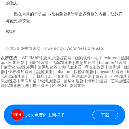
的魅力。
愿在未来的日子里，杨洋能继续分享更多有趣的内容，让我们
与他更加亲近。
#24#
© 2026
免费加速器
. Powered by:
WordPress
.
Sitemap
.
友情链接：
SITEMAP
|
旋风加速器官网
|
旋风软件中心
|
textarea
|
黑洞
quickq加速器
|
飞驰加速器
|
飞鸟加速器
|
狗急加速器
|
hammer加速器
|
免费vqn加速外网
|
旋风加速器
|
快橙加速器
|
啊哈加速器
|
迷雾通
|
优
器
|
快柠檬加速器
|
黑洞加速
|
falemon
|
快橙加速器
|
anycast加速器
|
i
元机场加速器
|
一元机场
|
老王加速器
|
黑洞加速器
|
白石山
|
小牛加速
果加速器
|
黑洞加速
|
银河加速器
|
猎豹加速器
|
海鸥加速器
|
芒果加速
旋风加速器度器
|
哔咔漫画
|
PicACG
|
雷霆加速
永久免费的上网梯子
下载