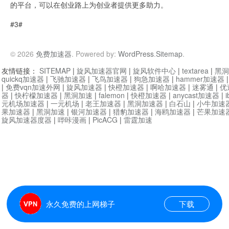
的平台，可以在创业路上为创业者提供更多助力。
#3#
© 2026
免费加速器
. Powered by:
WordPress
.
Sitemap
.
友情链接：
SITEMAP
|
旋风加速器官网
|
旋风软件中心
|
textarea
|
黑洞
quickq加速器
|
飞驰加速器
|
飞鸟加速器
|
狗急加速器
|
hammer加速器
|
免费vqn加速外网
|
旋风加速器
|
快橙加速器
|
啊哈加速器
|
迷雾通
|
优
器
|
快柠檬加速器
|
黑洞加速
|
falemon
|
快橙加速器
|
anycast加速器
|
i
元机场加速器
|
一元机场
|
老王加速器
|
黑洞加速器
|
白石山
|
小牛加速
果加速器
|
黑洞加速
|
银河加速器
|
猎豹加速器
|
海鸥加速器
|
芒果加速
旋风加速器度器
|
哔咔漫画
|
PicACG
|
雷霆加速
永久免费的上网梯子
下载