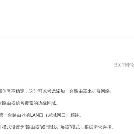
路
已关闭评
由
器
如
何
接
信号不稳定，这时可以考虑添加一台路由器来扩展网络。
路
由
路由器信号覆盖的边缘区域。
器
一台路由器的LAN口（局域网口）相连。
式设置为“路由器”或“无线扩展器”模式，根据需求选择。