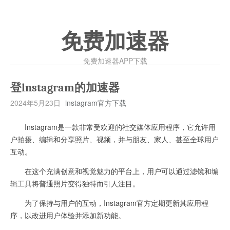
免费加速器
免费加速器APP下载
登lnstagram的加速器
2024年5月23日
instagram官方下载
Instagram是一款非常受欢迎的社交媒体应用程序，它允许用
户拍摄、编辑和分享照片、视频，并与朋友、家人、甚至全球用户
互动。
在这个充满创意和视觉魅力的平台上，用户可以通过滤镜和编
辑工具将普通照片变得独特而引人注目。
为了保持与用户的互动，Instagram官方定期更新其应用程
序，以改进用户体验并添加新功能。