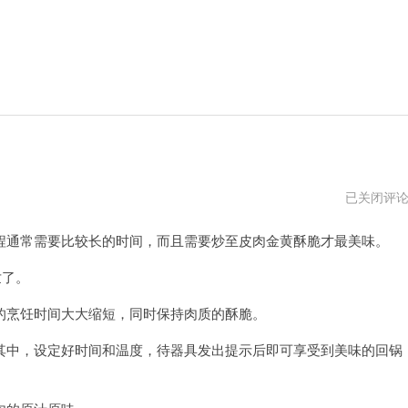
回
已关闭评
锅
肉
通常需要比较长的时间，而且需要炒至皮肉金黄酥脆才最美味。
加
速
器
世了。
安
卓
烹饪时间大大缩短，同时保持肉质的酥脆。
下
载
中，设定好时间和温度，待器具发出提示后即可享受到美味的回锅